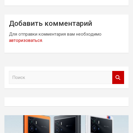
Добавить комментарий
Для отправки комментария вам необходимо
авторизоваться
.
П
о
и
с
к