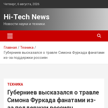
Перейти
Четверг, 6 августа, 2026
к
содержимому
Hi-Tech News
Новости науки и техники.
Главная
Техника
Губерниев высказался о травле Симона Фуркада фанатами
из-за поддержки россиян
ТЕХНИКА
Губерниев высказался о травле
Симона Фуркада фанатами из-
за поддержки россиян